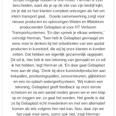
bescheiden, want als je op de site van zijn bedrijf kijkt,
zie je dat ze hun klanten compleet ontzorgen als het om
intern transport gaat. Goede samenwerking zorgt voor
nieuwe producten en oplossingen Wielen en liftblokken
produceerden Gebaplast al voor HT Verboom
Transportsystemen. ‘En dan spreek je elkaar weleens,’
vervolgt Herman, ‘Toen heb ik Gebaplast gevraagd om
eens mee te denken bij het ontwikkelen van een aantal
producten in kunststof, die wij bij onze klanten in konden
zetten. Dat hebben we eigenlijk gezamenlijk opgepakt.
Dit wil ik, hier heb ik een tekening van gemaakt en zo wil
ik het hebben,’ legt Herman uit. ‘En daar gaat Gebaplast
mee aan de slag.’ Denk bij deze kunststofproducten aan
trekpallen, positioningspallen, sensorsteunen, glijblokken
en een no-splash watergeefsysteem. ‘Wij maken een
tekening, Gebaplast geeft feedback op onze eerste
schetsen en na een aantal rondes geven we er een klap
op en zeggen we: zo gaat het worden. Het goede is dat
ze bij Gebaplast echt meedenken en met een alternatief
komen als iets volgens hen niet kan. Nou, daar zijn we
het vaak mee eens, soms ook niet,’ zegt Herman