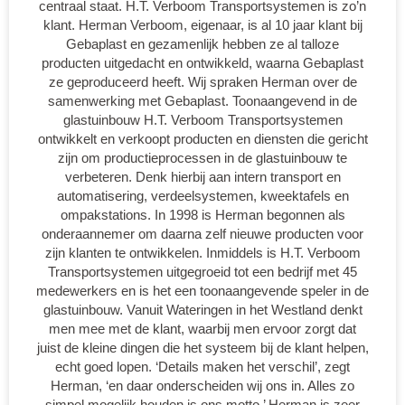
centraal staat. H.T. Verboom Transportsystemen is zo’n
klant. Herman Verboom, eigenaar, is al 10 jaar klant bij
Gebaplast en gezamenlijk hebben ze al talloze
producten uitgedacht en ontwikkeld, waarna Gebaplast
ze geproduceerd heeft. Wij spraken Herman over de
samenwerking met Gebaplast. Toonaangevend in de
glastuinbouw H.T. Verboom Transportsystemen
ontwikkelt en verkoopt producten en diensten die gericht
zijn om productieprocessen in de glastuinbouw te
verbeteren. Denk hierbij aan intern transport en
automatisering, verdeelsystemen, kweektafels en
ompakstations. In 1998 is Herman begonnen als
onderaannemer om daarna zelf nieuwe producten voor
zijn klanten te ontwikkelen. Inmiddels is H.T. Verboom
Transportsystemen uitgegroeid tot een bedrijf met 45
medewerkers en is het een toonaangevende speler in de
glastuinbouw. Vanuit Wateringen in het Westland denkt
men mee met de klant, waarbij men ervoor zorgt dat
juist de kleine dingen die het systeem bij de klant helpen,
echt goed lopen. ‘Details maken het verschil’, zegt
Herman, ‘en daar onderscheiden wij ons in. Alles zo
simpel mogelijk houden is ons motto.’ Herman is zeer