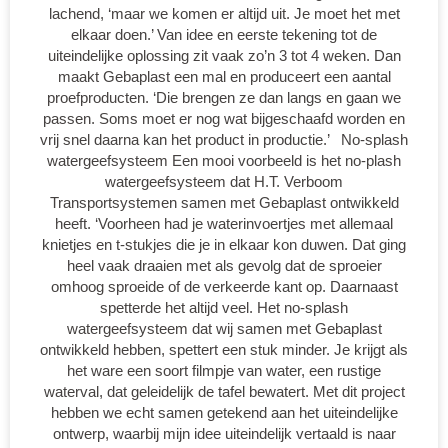
lachend, ‘maar we komen er altijd uit. Je moet het met
elkaar doen.’ Van idee en eerste tekening tot de
uiteindelijke oplossing zit vaak zo’n 3 tot 4 weken. Dan
maakt Gebaplast een mal en produceert een aantal
proefproducten. ‘Die brengen ze dan langs en gaan we
passen. Soms moet er nog wat bijgeschaafd worden en
vrij snel daarna kan het product in productie.’ No-splash
watergeefsysteem Een mooi voorbeeld is het no-plash
watergeefsysteem dat H.T. Verboom
Transportsystemen samen met Gebaplast ontwikkeld
heeft. ‘Voorheen had je waterinvoertjes met allemaal
knietjes en t-stukjes die je in elkaar kon duwen. Dat ging
heel vaak draaien met als gevolg dat de sproeier
omhoog sproeide of de verkeerde kant op. Daarnaast
spetterde het altijd veel. Het no-splash
watergeefsysteem dat wij samen met Gebaplast
ontwikkeld hebben, spettert een stuk minder. Je krijgt als
het ware een soort filmpje van water, een rustige
waterval, dat geleidelijk de tafel bewatert. Met dit project
hebben we echt samen getekend aan het uiteindelijke
ontwerp, waarbij mijn idee uiteindelijk vertaald is naar