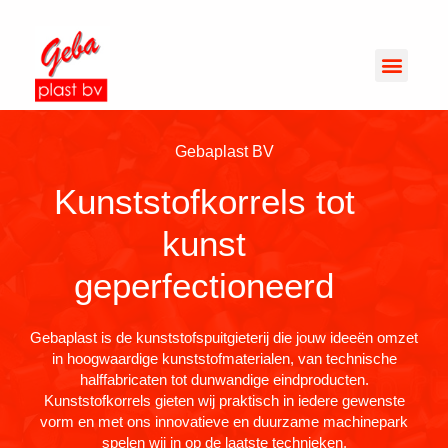
Gebaplast BV
Kunststofkorrels tot
kunst
geperfectioneerd
Gebaplast is de kunststofspuitgieterij die jouw ideeën omzet
in hoogwaardige kunststofmaterialen, van technische
halffabricaten tot dunwandige eindproducten.
Kunststofkorrels gieten wij praktisch in iedere gewenste
vorm en met ons innovatieve en duurzame machinepark
spelen wij in op de laatste technieken.